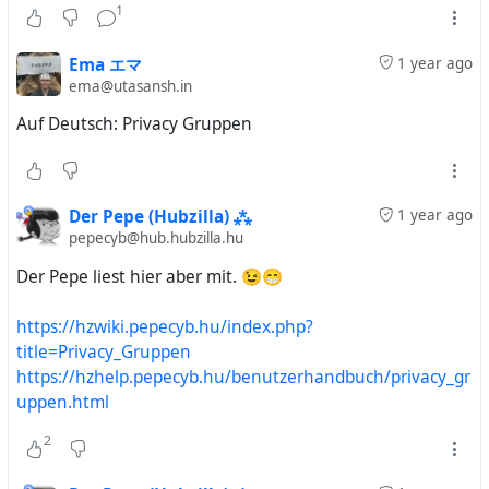
1
Ema エマ
1 year ago
ema@utasansh.in
Auf Deutsch: Privacy Gruppen
Der Pepe (Hubzilla) ⁂
1 year ago
pepecyb@hub.hubzilla.hu
Der Pepe liest hier aber mit. 😉😁
https://hzwiki.pepecyb.hu/index.php?
title=Privacy_Gruppen
https://hzhelp.pepecyb.hu/benutzerhandbuch/privacy_gr
uppen.html
2