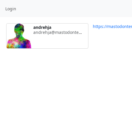
Login
https://mastodont
andrehja
andrehja@mastodonten.de